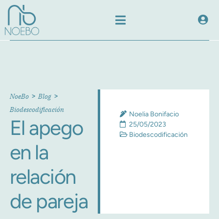
>
>
NoeBo
Blog
Biodescodificación
Noelia Bonifacio
El apego
25/05/2023
Biodescodificación
en la
relación
de pareja