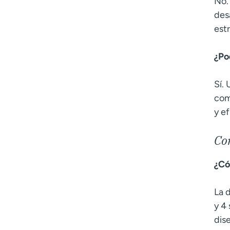
No.
des
est
¿Po
Sí.
com
y ef
Co
¿Có
La 
y 4
dis