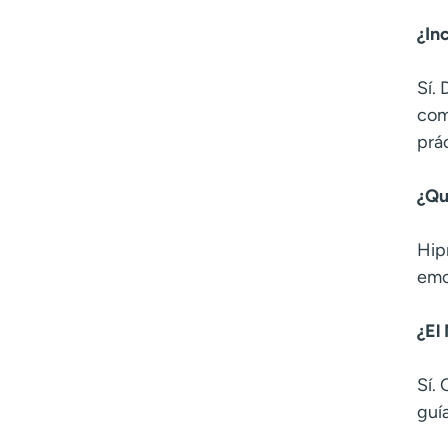
¿In
Sí.
com
prác
¿Qu
Hip
emo
¿El
Sí.
guía