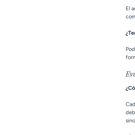
El 
com
¿Te
Pod
for
Ev
¿Có
Cad
deb
sino