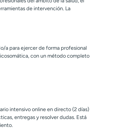
fesionales del ámbito de la salud, el
erramientas de intervención. La
do/a para ejercer de forma profesional
Psicosomática, con un método completo
io intensivo online en directo (2 días)
ticas, entregas y resolver dudas. Está
iento.