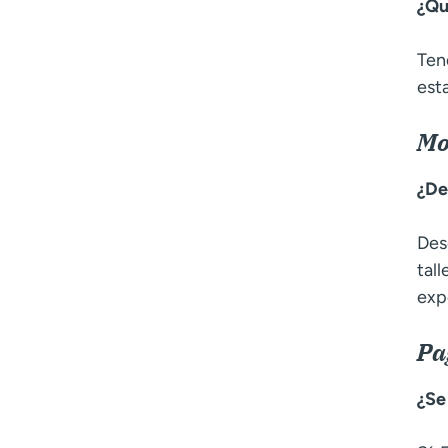
¿Qu
Ten
est
Mo
¿De
Des
tal
exp
Pa
¿Se