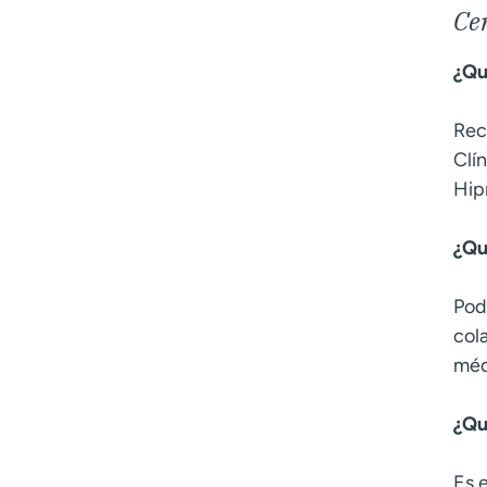
Cer
¿Qu
Rec
Clí
Hip
¿Qu
Pod
col
méd
¿Qu
Es 