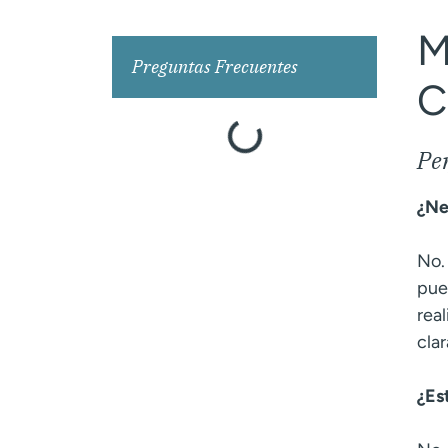
M
Preguntas Frecuentes
C
Per
¿Ne
No.
pue
rea
clar
¿Es