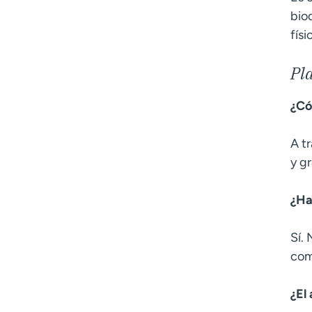
bio
fís
Pl
¿Có
A t
y g
¿Ha
Sí.
com
¿El