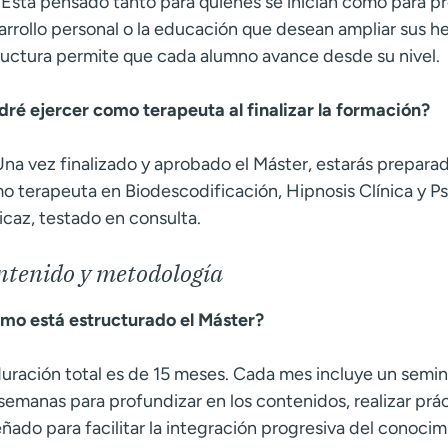
 Está pensado tanto para quienes se inician como para pro
arrollo personal o la educación que desean ampliar sus h
ructura permite que cada alumno avance desde su nivel.
dré ejercer como terapeuta al finalizar la formación?
 Una vez finalizado y aprobado el Máster, estarás prepara
o terapeuta en Biodescodificación, Hipnosis Clínica y 
icaz, testado en consulta.
ntenido y metodología
mo está estructurado el Máster?
duración total es de 15 meses. Cada mes incluye un seminar
 semanas para profundizar en los contenidos, realizar prác
eñado para facilitar la integración progresiva del conocim