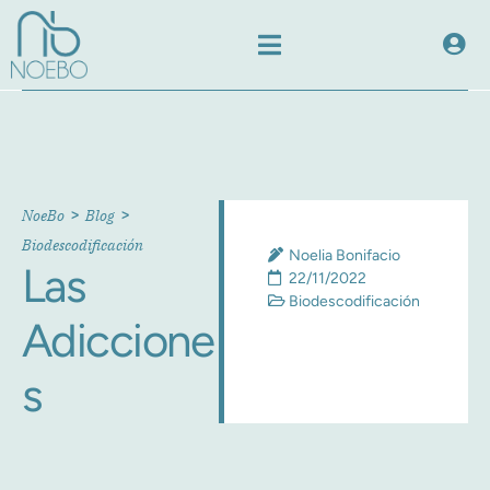
>
>
NoeBo
Blog
Biodescodificación
Noelia Bonifacio
Las
22/11/2022
Biodescodificación
Adiccione
s