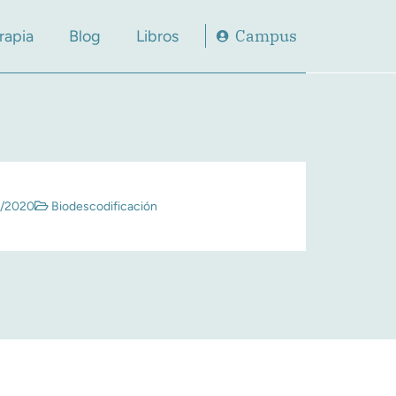
Campus
rapia
Blog
Libros
/2020
Biodescodificación