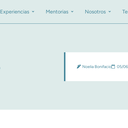
Experiencias
Mentorias
Nosotros
Te
o
Noelia Bonifacio
05/06