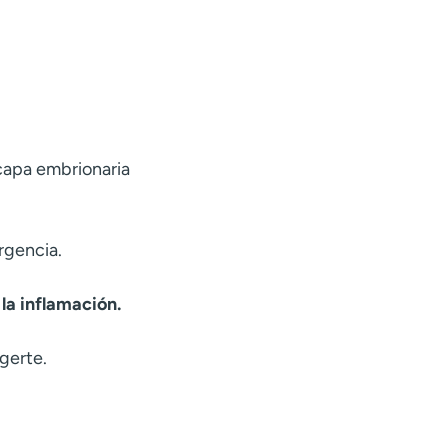
 capa embrionaria
rgencia.
 la inflamación.
gerte.