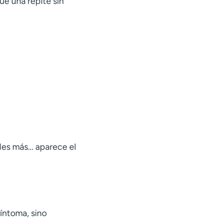
e una repite sin
des más… aparece el
síntoma, sino