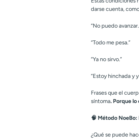
Estas condiciones 
darse cuenta, como 
“No puedo avanzar.
“Todo me pesa.”
“Ya no sirvo.”
“Estoy hinchada y 
Frases que el cuer
síntoma
. Porque lo
🧠 Método NoeBo: 
¿Qué se puede hac