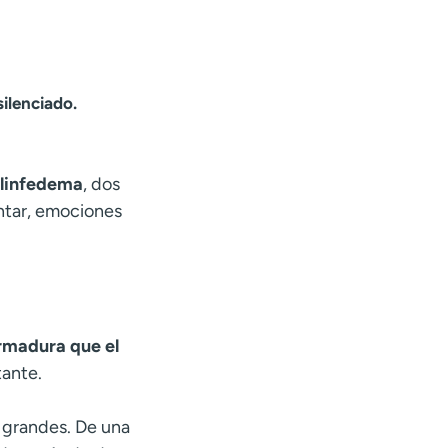
silenciado.
 linfedema
, dos
ontar, emociones
rmadura que el
tante.
o grandes. De una