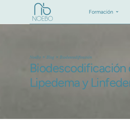
Formación
>
>
NoeBo
Blog
Biodescodificación
Biodescodificación 
Lipedema y Linfede