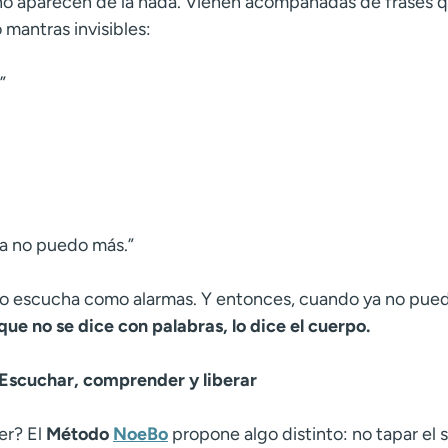
no aparecen de la nada. Vienen acompañadas de frases qu
mantras invisibles:
”
ya no puedo más.”
po escucha como alarmas. Y entonces, cuando ya no pue
 que no se dice con palabras, lo dice el cuerpo.
Escuchar, comprender y liberar
er? El
Método
NoeBo
propone algo distinto: no tapar el 