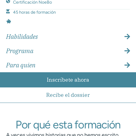
Certificación NoeBo
45 horas de formación
Habilidades
Programa
Para quien
Inscríbete
Inscríbete ahora
Resumen curso
Recibe el dossier
Por qué esta formación
A veces vivimos historias que no hemos escrito.